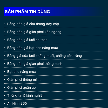
SẢN PHẨM TIN DÙNG
Bảng báo giá cầu thang dây cáp
Bảng báo giá giàn phơi kéo ngang
Bảng báo giá lưới an toan
Bảng báo giá bạt che nắng mưa
Bảng giá cửa lưới chống muỗi, chống côn trùng
Bảng báo giá giàn phơi thông minh
Bạt che nắng mưa
Giàn phơi xếp ngang gắn tường nhà chịu được trọng
Giàn phơi thông minh
tải trên 70 kg
Giàn phơi quần áo
–
Giá giàn phơi quần áo gấp gọn
rẻ hơn so với nhiều
Thông tin & kinh nghiệm
giàn phơi thông minh
khác.
Một trong những ưu điểm
An Ninh 365
được cho là hút khách nhất của
giàn phơi xếp ngang