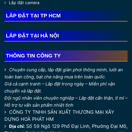
Lắp đặt camera
gắn tường
đó chính là sản phẩm có giá rẻ hơn so với
nhiều dòng sản phẩm khác.
LẮP ĐẶT TẠI TP HCM
– Thậm chí có thể nói là giá rẻ nhất vì chưa đến 1 triệu
đồng bạn đã có thể sử dụng
giàn phơi kéo ngang Duy
LẮP ĐẶT TẠI HÀ NỘI
Lợi
chính hãng với nhiều tính năng tiện dụng. Đây có lẽ
là điểm cộng tuyệt vời dành cho đa số người dùng đòi
hỏi một sản phẩm giá rẻ của thương hiệu lớn có chất
THÔNG TIN CÔNG TY
lượng tốt.
Chuyên cung cấp, lắp đặt giàn phơi thông minh, lưới an
toàn ban công, bạt che nắng mưa trên toàn quốc.
Giá cả cạnh tranh – Lắp đặt trong ngày – Miễn phí vận
chuyển và lắp đặt.
Đội ngũ nhân viên chuyên nghiệp – Lắp đặt cẩn thận, tỉ mỉ –
Hỗ trợ tư vấn sản phẩm nhiệt tình
CÔNG TY TNHH SẢN XUẤT THƯƠNG MẠI XÂY
DỰNG HOÀ PHÁT HM
Số 59 Ngõ 129 Phố Đại Linh, Phường Đại Mỗ,
Địa chỉ: