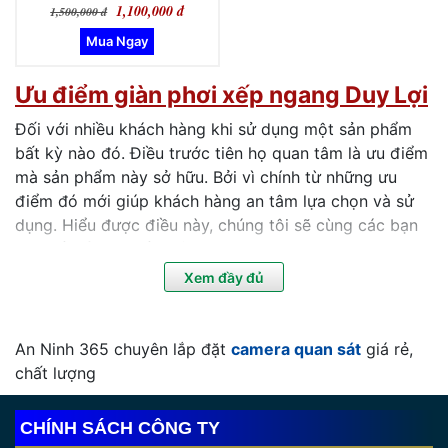
sản phẩm có.
1,100,000 đ
1,500,000 đ
1 vài giàn phơi đồ xếp gọn Duy Lợi
Ưu điểm giàn phơi xếp ngang Duy Lợi
Đối với nhiều khách hàng khi sử dụng một sản phẩm
bất kỳ nào đó. Điều trước tiên họ quan tâm là ưu điểm
mà sản phẩm này sở hữu. Bởi vì chính từ những ưu
điểm đó mới giúp khách hàng an tâm lựa chọn và sử
dụng. Hiểu được điều này, chúng tôi sẽ cùng các bạn
tìm hiểu về ưu điểm của
giàn phơi kéo ngang
,
giàn
phơi đồ gấp gọn Duy Lợi
để biết được vì sao sản phẩm
Xem đầy đủ
này lại được lòng người dùng đến vậy.
An Ninh 365 chuyên lắp đặt
camera quan sát
giá rẻ,
chất lượng
CHÍNH SÁCH CÔNG TY