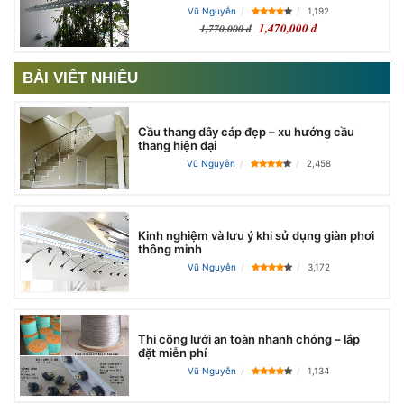
Vũ Nguyễn
1,192
1,470,000 đ
1,770,000 đ
BÀI VIẾT NHIỀU
Cầu thang dây cáp đẹp – xu hướng cầu
thang hiện đại
Vũ Nguyễn
2,458
Kinh nghiệm và lưu ý khi sử dụng giàn phơi
thông minh
Vũ Nguyễn
3,172
Thi công lưới an toàn nhanh chóng – lắp
đặt miễn phí
Vũ Nguyễn
1,134