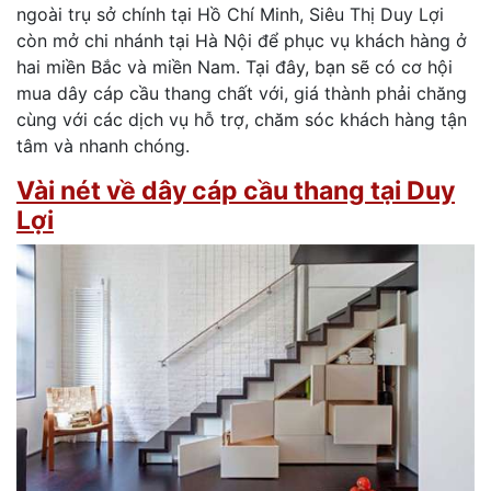
ngoài trụ sở chính tại Hồ Chí Minh, Siêu Thị Duy Lợi
còn mở chi nhánh tại Hà Nội để phục vụ khách hàng ở
hai miền Bắc và miền Nam. Tại đây, bạn sẽ có cơ hội
mua dây cáp cầu thang chất với, giá thành phải chăng
cùng với các dịch vụ hỗ trợ, chăm sóc khách hàng tận
tâm và nhanh chóng.
Vài nét về dây cáp cầu thang tại Duy
Lợi