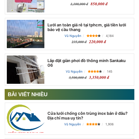
850,000 đ
1,100,000 đ
Lưới an toàn giá rẻ tại tphcm, giá tiền lưới
bảo vệ cầu thang
Vũ Nguyễn
4,184
220,000 đ
235,000 đ
Lắp đặt giàn phơi đồ thông minh Sankaku
06
Vũ Nguyễn
145
3,350,000 đ
3,500,000 đ
BÀI VIẾT NHIỀU
Cửa lưới chống côn trùng inox bán ở đâu?
Địa chỉ mua uy tín?
Vũ Nguyễn
1,906