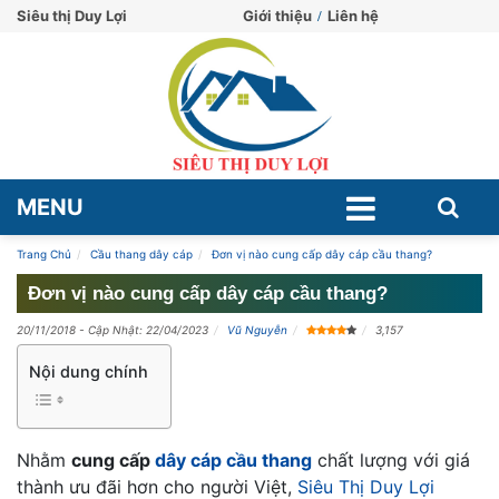
Siêu thị Duy Lợi
Giới thiệu
Liên hệ
MENU
Trang Chủ
Cầu thang dây cáp
Đơn vị nào cung cấp dây cáp cầu thang?
Đơn vị nào cung cấp dây cáp cầu thang?
20/11/2018
- Cập Nhật: 22/04/2023
Vũ Nguyễn
3,157
Nội dung chính
Nhằm
cung cấp
dây cáp cầu thang
chất lượng với giá
thành ưu đãi hơn cho người Việt,
Siêu Thị Duy Lợi