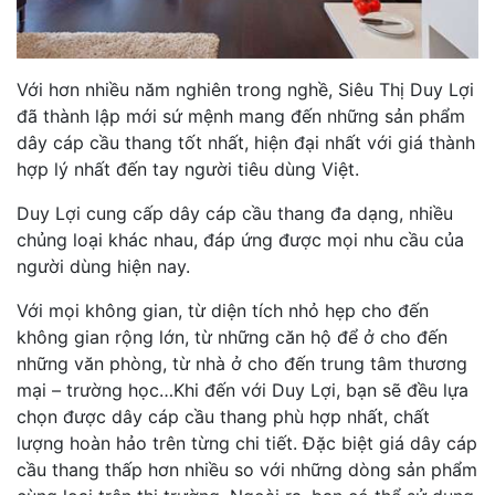
Với hơn nhiều năm nghiên trong nghề, Siêu Thị Duy Lợi
đã thành lập mới sứ mệnh mang đến những sản phẩm
dây cáp cầu thang tốt nhất, hiện đại nhất với giá thành
hợp lý nhất đến tay người tiêu dùng Việt.
Duy Lợi cung cấp dây cáp cầu thang đa dạng, nhiều
chủng loại khác nhau, đáp ứng được mọi nhu cầu của
người dùng hiện nay.
Với mọi không gian, từ diện tích nhỏ hẹp cho đến
không gian rộng lớn, từ những căn hộ để ở cho đến
những văn phòng, từ nhà ở cho đến trung tâm thương
mại – trường học…Khi đến với Duy Lợi, bạn sẽ đều lựa
chọn được dây cáp cầu thang phù hợp nhất, chất
lượng hoàn hảo trên từng chi tiết. Đặc biệt giá dây cáp
cầu thang thấp hơn nhiều so với những dòng sản phẩm