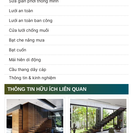
Sửa giàn phơi thông minh
Lưới an toàn
Lưới an toàn ban công
Cửa lưới chống muỗi
Bạt che nắng mưa
Bạt cuốn
Mái hiên di động
Cầu thang dây cáp
Thông tin & kinh nghiệm
THÔNG TIN HỮU ÍCH LIÊN QUAN