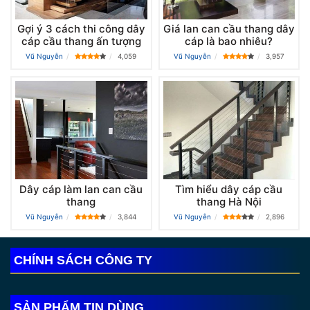
Gợi ý 3 cách thi công dây
Giá lan can cầu thang dây
cáp cầu thang ấn tượng
cáp là bao nhiêu?
Vũ Nguyễn
4,059
Vũ Nguyễn
3,957
Dây cáp làm lan can cầu
Tìm hiểu dây cáp cầu
thang
thang Hà Nội
Vũ Nguyễn
3,844
Vũ Nguyễn
2,896
CHÍNH SÁCH CÔNG TY
SẢN PHẨM TIN DÙNG