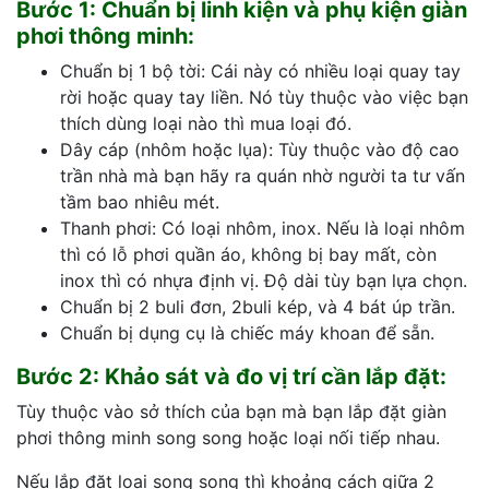
Bước 1: Chuẩn bị linh kiện và phụ kiện giàn
phơi thông minh:
Chuẩn bị 1 bộ tời: Cái này có nhiều loại quay tay
rời hoặc quay tay liền. Nó tùy thuộc vào việc bạn
thích dùng loại nào thì mua loại đó.
Dây cáp (nhôm hoặc lụa): Tùy thuộc vào độ cao
trần nhà mà bạn hãy ra quán nhờ người ta tư vấn
tầm bao nhiêu mét.
Thanh phơi: Có loại nhôm, inox. Nếu là loại nhôm
thì có lỗ phơi quần áo, không bị bay mất, còn
inox thì có nhựa định vị. Độ dài tùy bạn lựa chọn.
Chuẩn bị 2 buli đơn, 2buli kép, và 4 bát úp trần.
Chuẩn bị dụng cụ là chiếc máy khoan để sẵn.
Bước 2: Khảo sát và đo vị trí cần lắp đặt:
Tùy thuộc vào sở thích của bạn mà bạn lắp đặt giàn
phơi thông minh song song hoặc loại nối tiếp nhau.
Nếu lắp đặt loại song song thì khoảng cách giữa 2