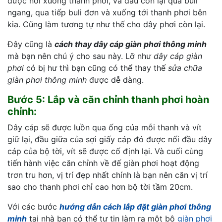
được nối xuống thanh phơi, và đầu còn lại qua buli
ngang, qua tiếp buli đơn và xuống tới thanh phơi bên
kia. Cũng làm tương tự như thế cho dây phơi còn lại.
Đây cũng là
cách thay dây cáp giàn phơi thông minh
mà bạn nên chú ý cho sau này. Lỡ như
dây cáp giàn
phơi
có bị hư thì bạn cũng có thể thay thế
sửa chữa
giàn phơi thông minh
được dễ dàng.
Bước 5: Lắp và căn chỉnh thanh phơi hoàn
chỉnh:
Dây cáp sẽ được luồn qua ống của mỗi thanh và vít
giữ lại, đầu giữa của sợi giấy cáp đó được nối đầu dây
cáp của bộ tời, vít sẽ được cố định lại. Và cuối cùng
tiến hành việc căn chỉnh về đế giàn phơi hoạt động
trơn tru hơn, vị trí đẹp nhất chính là bạn nên căn vị trí
sao cho thanh phơi chỉ cao hơn bộ tời tầm 20cm.
Với các bước
hướng dẫn cách lắp đặt giàn phơi thông
minh
tại nhà bạn có thể tự tin làm ra một bộ
giàn phơi