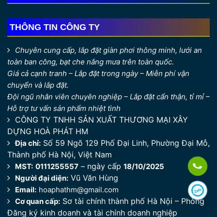
THÔNG TIN CÔNG TY
Chuyên cung cấp, lắp đặt giàn phơi thông minh, lưới an
toàn ban công, bạt che nắng mưa trên toàn quốc.
Giá cả cạnh tranh – Lắp đặt trong ngày – Miễn phí vận
chuyển và lắp đặt.
Đội ngũ nhân viên chuyên nghiệp – Lắp đặt cẩn thận, tỉ mỉ –
Hỗ trợ tư vấn sản phẩm nhiệt tình
CÔNG TY TNHH SẢN XUẤT THƯƠNG MẠI XÂY
DỰNG HOÀ PHÁT HM
Số 59 Ngõ 129 Phố Đại Linh, Phường Đại Mỗ,
Địa chỉ:
Thành phố Hà Nội, Việt Nam
– ngày cấp
MST:
0111255557
18/10/2025
Vũ Văn Hùng
Người đại diện:
Email:
hoaphathm@gmail.com
Sơ tài chính thành phố Hà Nội – Phòng
Cơ quan cấp:
Đăng ký kinh doanh và tài chính doanh nghiệp