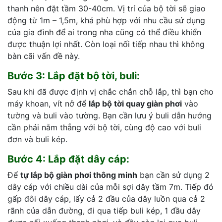
thanh nên đặt tầm 30-40cm. Vị trí của bộ tời sẽ giao
động từ 1m – 1,5m, khá phù hợp với nhu cầu sử dụng
của gia đình để ai trong nha cũng có thể điều khiển
được thuận lợi nhất. Còn loại nối tiếp nhau thì không
bàn cãi vấn đề này.
Bước 3: Lắp đặt bộ tời, buli:
Sau khi đã được định vị chắc chắn chỗ lắp, thì bạn cho
máy khoan, vít nở để
lắp bộ tời quay giàn phơi
vào
tường và buli vào tường. Bạn cần lưu ý buli dẫn hướng
cần phải nằm thẳng với bộ tời, cùng độ cao với buli
đơn và buli kép.
Bước 4: Lắp đặt dây cáp:
Để
tự lắp bộ giàn phơi thông minh
bạn cần sử dụng 2
dây cáp với chiều dài của mỗi sợi dây tầm 7m. Tiếp đó
gấp đôi dây cáp, lấy cả 2 đầu của dây luồn qua cả 2
rãnh của dẫn đường, đi qua tiếp buli kép, 1 đầu dây