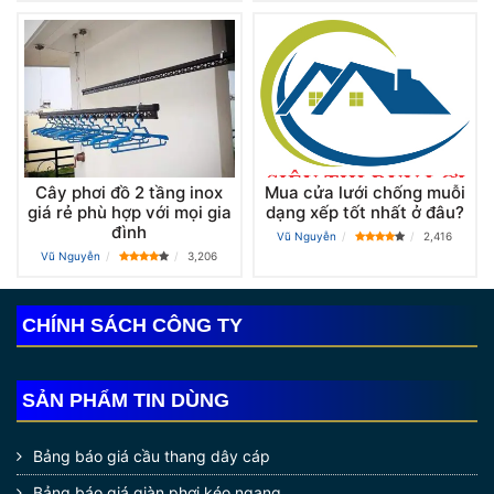
Cây phơi đồ 2 tầng inox
Mua cửa lưới chống muỗi
giá rẻ phù hợp với mọi gia
dạng xếp tốt nhất ở đâu?
đình
Vũ Nguyễn
2,416
Vũ Nguyễn
3,206
CHÍNH SÁCH CÔNG TY
SẢN PHẨM TIN DÙNG
Bảng báo giá cầu thang dây cáp
Bảng báo giá giàn phơi kéo ngang