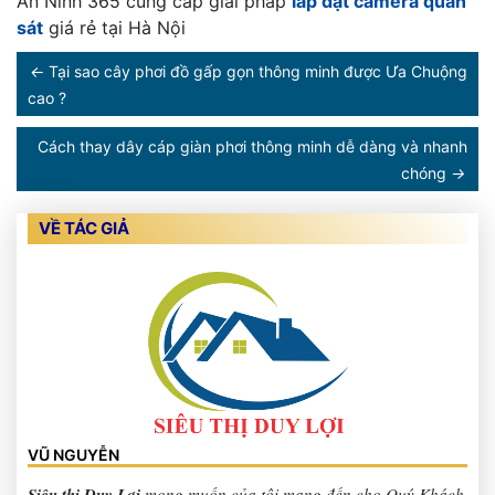
An Ninh 365 cung cấp giải pháp
lắp đặt camera quan
sát
giá rẻ tại Hà Nội
←
Tại sao cây phơi đồ gấp gọn thông minh được Ưa Chuộng
cao ?
Cách thay dây cáp giàn phơi thông minh dễ dàng và nhanh
chóng
→
VỀ TÁC GIẢ
VŨ NGUYỄN
Siêu thị Duy Lợi
mong muốn của tôi mang đến cho Quý Khách