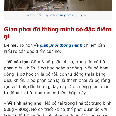
Hướng dẫn lắp đặt
giàn phơi thông minh
Giàn phơi đồ thông minh có đặc điểm
gì
Để hiểu rõ hơn về
giàn phơi thông minh
chị em cần
hiểu rõ các đặc điểm của nó:
–
Về cấu tạo
: Gồm 3 bộ phận chính, trong đó có bộ
phận điều khiển là cơ học hoặc tự động. Nếu bộ hoạt
động là cơ học thì là bộ tời, còn tự động thì là bảng
điều khiển. 2 bộ phận còn lại là thanh phơi và bộ ròng
rọc với buli, dẫn hướng, dây cáp. Còn riêng giàn phơi
tự động thì bộ ròng rọc có thêm hộp máy.
–
Về tính năng phơi
: Nó có tải trọng khá tốt trung bình
50kg – 80kg. Nó có thiết kế có thể phơi quần áo với
hơn 40 lỗ trên mỗi thanh phơi và được đặt cách nhau