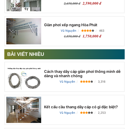
2,590,000 đ
2,650,000 đ
Giàn phơi xếp ngang Hòa Phát
Vũ Nguyễn
463
1,750,000 đ
1,850,000 đ
BÀI VIẾT NHIỀU
Cách thay dây cáp giàn phơi thông minh dễ
dàng và nhanh chóng
Vũ Nguyễn
3,316
Kết cấu cầu thang dây cáp có gì đặc biệt?
Vũ Nguyễn
2,253