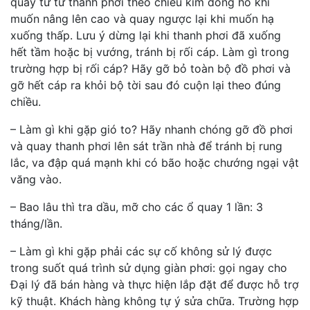
quay từ từ thanh phơi theo chiều kim đồng hồ khi
muốn nâng lên cao và quay ngược lại khi muốn hạ
xuống thấp. Lưu ý dừng lại khi thanh phơi đã xuống
hết tầm hoặc bị vướng, tránh bị rối cáp. Làm gì trong
trường hợp bị rối cáp? Hãy gỡ bỏ toàn bộ đồ phơi và
gỡ hết cáp ra khỏi bộ tời sau đó cuộn lại theo đúng
chiều.
– Làm gì khi gặp gió to? Hãy nhanh chóng gỡ đồ phơi
và quay thanh phơi lên sát trần nhà để tránh bị rung
lắc, va đập quá mạnh khi có bão hoặc chướng ngại vật
văng vào.
– Bao lâu thì tra dầu, mỡ cho các ổ quay 1 lần: 3
tháng/lần.
– Làm gì khi gặp phải các sự cố không sử lý được
trong suốt quá trình sử dụng giàn phơi: gọi ngay cho
Đại lý đã bán hàng và thực hiện lắp đặt để được hỗ trợ
kỹ thuật. Khách hàng không tự ý sửa chữa. Trường hợp