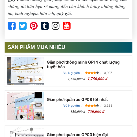
chúng tôi hứa hẹn sẽ mang đến cho khách hàng những thông
tin, kinh nghiệm hữu ích, quý giá.
SẢN PHẨM MUA NHIỀU
Giàn phơi thông minh GP14 chất lượng
tuyệt hảo
Vũ Nguyễn
3,937
1,750,000 đ
1,850,000 đ
Giàn phơi quần áo GP08 tốt nhất
Vũ Nguyễn
3,355
750,000 đ
850,000 đ
Giàn phơi quần áo GP03 hiện đại