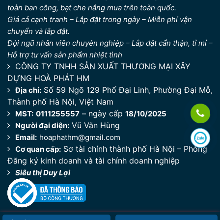
toàn ban công, bạt che nắng mưa trên toàn quốc.
Giá cả cạnh tranh – Lắp đặt trong ngày – Miễn phí vận
chuyển và lắp đặt.
Đội ngũ nhân viên chuyên nghiệp – Lắp đặt cẩn thận, tỉ mỉ –
Hỗ trợ tư vấn sản phẩm nhiệt tình
CÔNG TY TNHH SẢN XUẤT THƯƠNG MẠI XÂY
DỰNG HOÀ PHÁT HM
Số 59 Ngõ 129 Phố Đại Linh, Phường Đại Mỗ,
Địa chỉ:
Thành phố Hà Nội, Việt Nam
– ngày cấp
MST:
0111255557
18/10/2025
Vũ Văn Hùng
Người đại diện:
Email:
hoaphathm@gmail.com
Sơ tài chính thành phố Hà Nội – Phòng
Cơ quan cấp:
Đăng ký kinh doanh và tài chính doanh nghiệp
Siêu thị Duy Lợi
Copyright © 2015 - 2026 | All rights reserved
Siêu thị Duy Lợi
| Design by