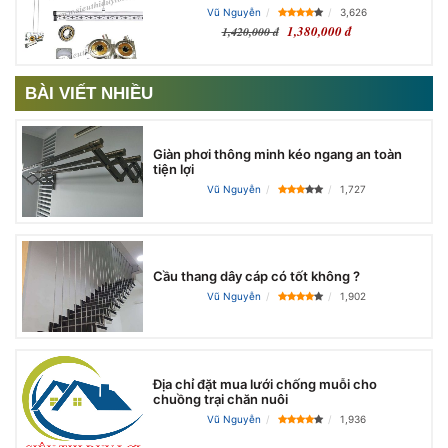
Vũ Nguyễn
3,626
1,380,000 đ
1,420,000 đ
BÀI VIẾT NHIỀU
Giàn phơi thông minh kéo ngang an toàn
tiện lợi
Vũ Nguyễn
1,727
Cầu thang dây cáp có tốt không ?
Vũ Nguyễn
1,902
Địa chỉ đặt mua lưới chống muỗi cho
chuồng trại chăn nuôi
Vũ Nguyễn
1,936