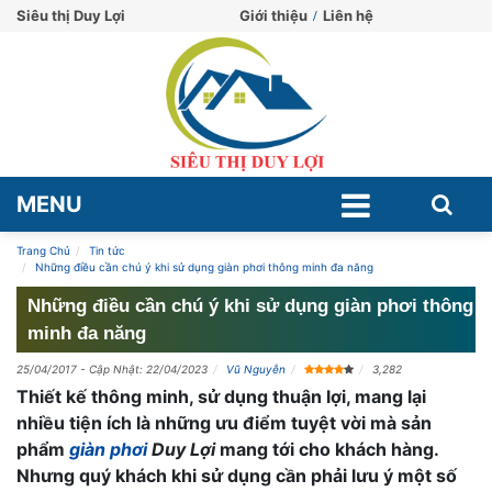
Siêu thị Duy Lợi
Giới thiệu
Liên hệ
MENU
Trang Chủ
Tin tức
Những điều cần chú ý khi sử dụng giàn phơi thông minh đa năng
Những điều cần chú ý khi sử dụng giàn phơi thông
minh đa năng
25/04/2017
- Cập Nhật: 22/04/2023
Vũ Nguyễn
3,282
Thiết kế thông minh, sử dụng thuận lợi, mang lại
nhiều tiện ích là những ưu điểm tuyệt vời mà sản
phẩm
giàn phơi
Duy Lợi
mang tới cho khách hàng.
Nhưng quý khách khi sử dụng cần phải lưu ý một số