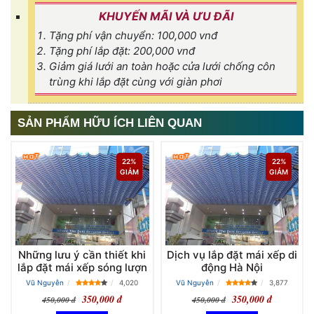
KHUYẾN MÃI VÀ ƯU ĐÃI
Tặng phí vận chuyển: 100,000 vnđ
Tặng phí lắp đặt: 200,000 vnđ
Giảm giá lưới an toàn hoặc cửa lưới chống côn
trùng khi lắp đặt cùng với giàn phơi
SẢN PHẨM HỮU ÍCH LIÊN QUAN
22%
22%
GIẢM
GIẢM
Những lưu ý cần thiết khi
Dịch vụ lắp đặt mái xếp di
lắp đặt mái xếp sóng lượn
động Hà Nội
Vũ Nguyễn
4,020
Vũ Nguyễn
3,877
350,000 đ
350,000 đ
450,000 đ
450,000 đ