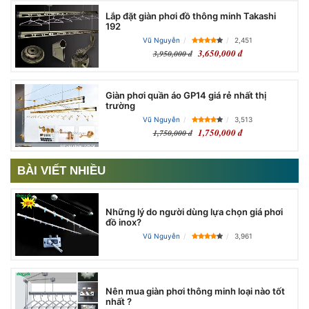
Lắp đặt giàn phơi đồ thông minh Takashi
192
Vũ Nguyễn
2,451
3,650,000 đ
3,950,000 đ
Giàn phơi quần áo GP14 giá rẻ nhất thị
trường
Vũ Nguyễn
3,513
1,750,000 đ
1,750,000 đ
BÀI VIẾT NHIỀU
Những lý do người dùng lựa chọn giá phơi
đồ inox?
Vũ Nguyễn
3,961
Nên mua giàn phơi thông minh loại nào tốt
nhất ?