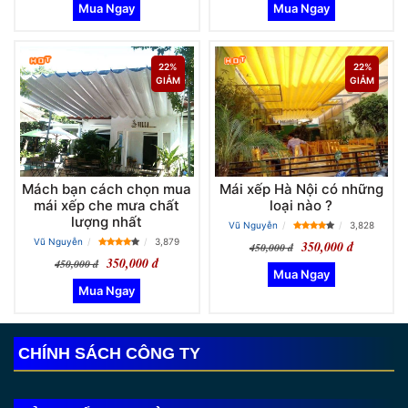
22%
22%
GIẢM
GIẢM
Mách bạn cách chọn mua
Mái xếp Hà Nội có những
mái xếp che mưa chất
loại nào ?
lượng nhất
Vũ Nguyễn
3,828
Vũ Nguyễn
3,879
350,000 đ
450,000 đ
350,000 đ
450,000 đ
CHÍNH SÁCH CÔNG TY