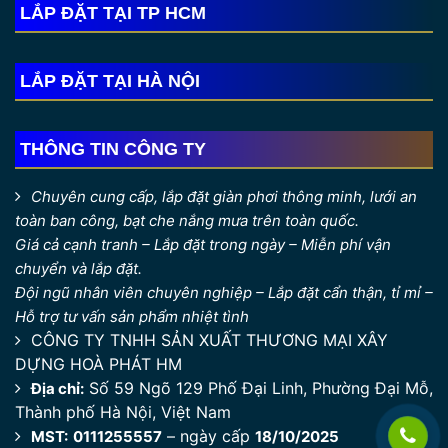
LẮP ĐẶT TẠI TP HCM
LẮP ĐẶT TẠI HÀ NỘI
THÔNG TIN CÔNG TY
Chuyên cung cấp, lắp đặt giàn phơi thông minh, lưới an
toàn ban công, bạt che nắng mưa trên toàn quốc.
Giá cả cạnh tranh – Lắp đặt trong ngày – Miễn phí vận
chuyển và lắp đặt.
Đội ngũ nhân viên chuyên nghiệp – Lắp đặt cẩn thận, tỉ mỉ –
Hỗ trợ tư vấn sản phẩm nhiệt tình
CÔNG TY TNHH SẢN XUẤT THƯƠNG MẠI XÂY
DỰNG HOÀ PHÁT HM
Số 59 Ngõ 129 Phố Đại Linh, Phường Đại Mỗ,
Địa chỉ:
Thành phố Hà Nội, Việt Nam
– ngày cấp
MST:
0111255557
18/10/2025