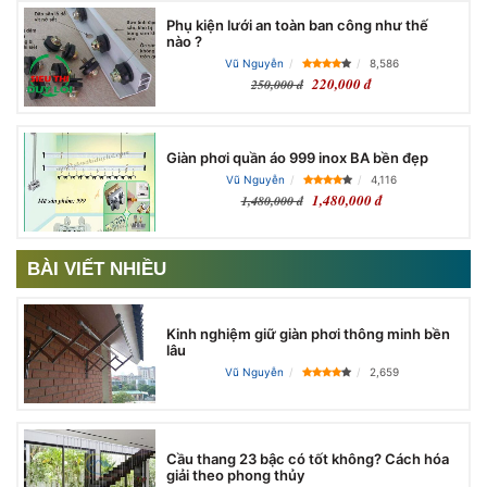
Phụ kiện lưới an toàn ban công như thế
nào ?
Vũ Nguyễn
8,586
220,000 đ
250,000 đ
Giàn phơi quần áo 999 inox BA bền đẹp
Vũ Nguyễn
4,116
1,480,000 đ
1,480,000 đ
BÀI VIẾT NHIỀU
Kinh nghiệm giữ giàn phơi thông minh bền
lâu
Vũ Nguyễn
2,659
Cầu thang 23 bậc có tốt không? Cách hóa
giải theo phong thủy