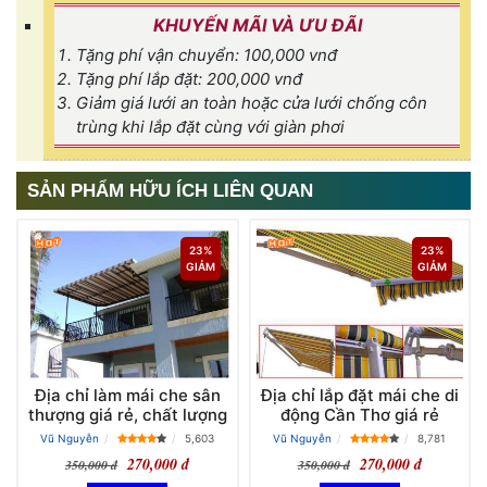
KHUYẾN MÃI VÀ ƯU ĐÃI
Tặng phí vận chuyển: 100,000 vnđ
Tặng phí lắp đặt: 200,000 vnđ
Giảm giá lưới an toàn hoặc cửa lưới chống côn
trùng khi lắp đặt cùng với giàn phơi
SẢN PHẨM HỮU ÍCH LIÊN QUAN
23%
23%
GIẢM
GIẢM
Địa chỉ làm mái che sân
Địa chỉ lắp đặt mái che di
thượng giá rẻ, chất lượng
động Cần Thơ giá rẻ
Vũ Nguyễn
5,603
Vũ Nguyễn
8,781
270,000 đ
270,000 đ
350,000 đ
350,000 đ