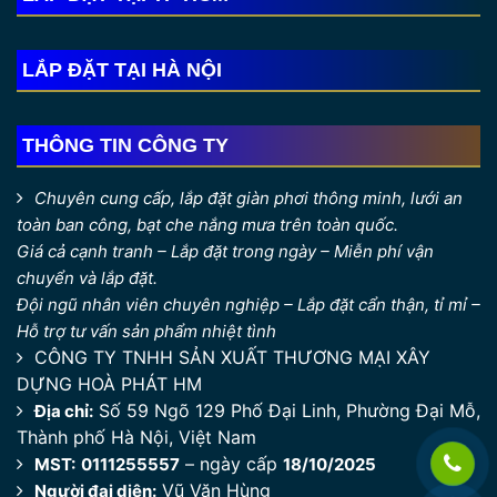
LẮP ĐẶT TẠI HÀ NỘI
THÔNG TIN CÔNG TY
Chuyên cung cấp, lắp đặt giàn phơi thông minh, lưới an
toàn ban công, bạt che nắng mưa trên toàn quốc.
Giá cả cạnh tranh – Lắp đặt trong ngày – Miễn phí vận
chuyển và lắp đặt.
Đội ngũ nhân viên chuyên nghiệp – Lắp đặt cẩn thận, tỉ mỉ –
Hỗ trợ tư vấn sản phẩm nhiệt tình
CÔNG TY TNHH SẢN XUẤT THƯƠNG MẠI XÂY
DỰNG HOÀ PHÁT HM
Số 59 Ngõ 129 Phố Đại Linh, Phường Đại Mỗ,
Địa chỉ:
Thành phố Hà Nội, Việt Nam
– ngày cấp
MST:
0111255557
18/10/2025
Vũ Văn Hùng
Người đại diện: