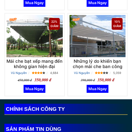
22%
10%
GIẢM
GIẢM
Mái che bạt xếp mang đến
Những lý do khiến bạn
không gian hiện đại
chọn mái che ban công
Vũ Nguyễn
4,684
Vũ Nguyễn
5,059
350,000 đ
350,000 đ
450,000 đ
390,000 đ
CHÍNH SÁCH CÔNG TY
SẢN PHẨM TIN DÙNG