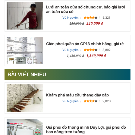
Lưới an toàn cửa sổ chung cư, báo giá lưới
an toàn cửa số
Vũ Nguyễn
5,321
220,000 đ
230,000 đ
Giàn phơi quần áo GP13 chính hãng, giá rẻ
Vũ Nguyễn
3,892
1,360,000 đ
1,450,000 đ
BÀI VIẾT NHIỀU
Khám phá mẫu cầu thang dây cáp
Vũ Nguyễn
2,823
Giá phơi đồ thông minh Duy Lợi, giá phơi đồ
ban công treo tường