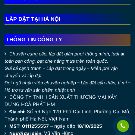
LẮP ĐẶT TẠI HÀ NỘI
THÔNG TIN CÔNG TY
Chuyên cung cấp, lắp đặt giàn phơi thông minh, lưới an
toàn ban công, bạt che nắng mưa trên toàn quốc.
Giá cả cạnh tranh – Lắp đặt trong ngày – Miễn phí vận
chuyển và lắp đặt.
Đội ngũ nhân viên chuyên nghiệp – Lắp đặt cẩn thận, tỉ mỉ –
Hỗ trợ tư vấn sản phẩm nhiệt tình
CÔNG TY TNHH SẢN XUẤT THƯƠNG MẠI XÂY
DỰNG HOÀ PHÁT HM
Số 59 Ngõ 129 Phố Đại Linh, Phường Đại Mỗ,
Địa chỉ:
Thành phố Hà Nội, Việt Nam
– ngày cấp
MST:
0111255557
18/10/2025
Vũ Văn Hùng
Người đại diện: