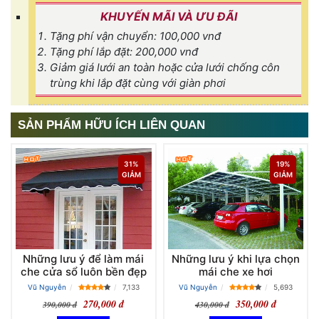
KHUYẾN MÃI VÀ ƯU ĐÃI
Tặng phí vận chuyển: 100,000 vnđ
Tặng phí lắp đặt: 200,000 vnđ
Giảm giá lưới an toàn hoặc cửa lưới chống côn
trùng khi lắp đặt cùng với giàn phơi
SẢN PHẨM HỮU ÍCH LIÊN QUAN
31%
19%
GIẢM
GIẢM
Những lưu ý để làm mái
Những lưu ý khi lựa chọn
che cửa sổ luôn bền đẹp
mái che xe hơi
Vũ Nguyễn
7,133
Vũ Nguyễn
5,693
270,000 đ
350,000 đ
390,000 đ
430,000 đ