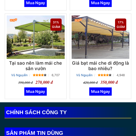
31%
17%
GIẢM
GIẢM
Tại sao nên làm mái che
Giá bạt mái che di động là
sân vườn
bao nhiêu?
Vũ Nguyễn
6,707
Vũ Nguyễn
4,948
270,000 đ
350,000 đ
390,000 đ
420,000 đ
CHÍNH SÁCH CÔNG TY
SẢN PHẨM TIN DÙNG