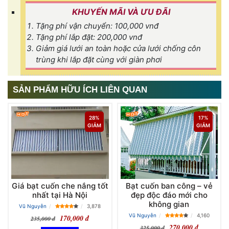
KHUYẾN MÃI VÀ ƯU ĐÃI
Tặng phí vận chuyển: 100,000 vnđ
Tặng phí lắp đặt: 200,000 vnđ
Giảm giá lưới an toàn hoặc cửa lưới chống côn
trùng khi lắp đặt cùng với giàn phơi
SẢN PHẨM HỮU ÍCH LIÊN QUAN
28%
17%
GIẢM
GIẢM
Giá bạt cuốn che nắng tốt
Bạt cuốn ban công – vẻ
nhất tại Hà Nội
đẹp độc đáo mới cho
không gian
Vũ Nguyễn
3,878
Vũ Nguyễn
4,160
170,000 đ
235,000 đ
270,000 đ
325,000 đ