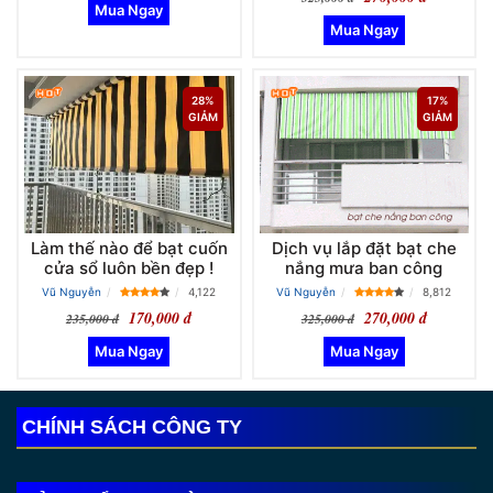
28%
17%
GIẢM
GIẢM
Làm thế nào để bạt cuốn
Dịch vụ lắp đặt bạt che
cửa sổ luôn bền đẹp !
nắng mưa ban công
Vũ Nguyễn
4,122
Vũ Nguyễn
8,812
170,000 đ
270,000 đ
235,000 đ
325,000 đ
CHÍNH SÁCH CÔNG TY