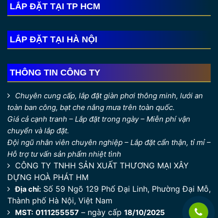
LẮP ĐẶT TẠI TP HCM
LẮP ĐẶT TẠI HÀ NỘI
THÔNG TIN CÔNG TY
Chuyên cung cấp, lắp đặt giàn phơi thông minh, lưới an
toàn ban công, bạt che nắng mưa trên toàn quốc.
Giá cả cạnh tranh – Lắp đặt trong ngày – Miễn phí vận
chuyển và lắp đặt.
Đội ngũ nhân viên chuyên nghiệp – Lắp đặt cẩn thận, tỉ mỉ –
Hỗ trợ tư vấn sản phẩm nhiệt tình
CÔNG TY TNHH SẢN XUẤT THƯƠNG MẠI XÂY
DỰNG HOÀ PHÁT HM
Số 59 Ngõ 129 Phố Đại Linh, Phường Đại Mỗ,
Địa chỉ:
Thành phố Hà Nội, Việt Nam
– ngày cấp
MST:
0111255557
18/10/2025