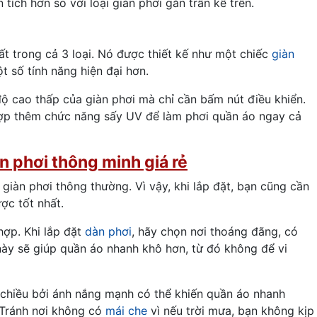
 tích hơn so với loại giàn phơi gắn trần kể trên.
ất trong cả 3 loại. Nó được thiết kế như một chiếc
giàn
 số tính năng hiện đại hơn.
ộ cao thấp của giàn phơi mà chỉ cần bấm nút điều khiển.
 hợp thêm chức năng sấy UV để làm phơi quần áo ngay cả
àn phơi thông minh giá rẻ
giàn phơi thông thường. Vì vậy, khi lắp đặt, bạn cũng cần
ợc tốt nhất.
hợp. Khi lắp đặt
dàn phơi
, hãy chọn nơi thoáng đãng, có
này sẽ giúp quần áo nhanh khô hơn, từ đó không để vi
 chiều bởi ánh nắng mạnh có thể khiến quần áo nhanh
 Tránh nơi không có
mái che
vì nếu trời mưa, bạn không kịp