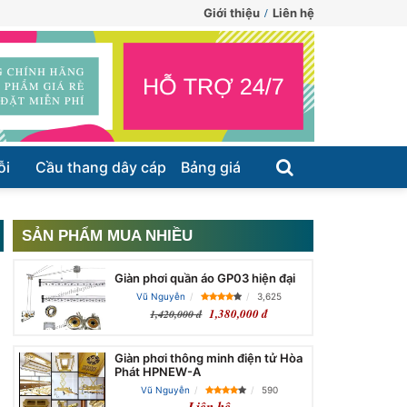
Giới thiệu
Liên hệ
ỗi
Cầu thang dây cáp
Bảng giá
SẢN PHẨM MUA NHIỀU
Giàn phơi quần áo GP03 hiện đại
Vũ Nguyễn
3,625
1,380,000 đ
1,420,000 đ
Giàn phơi thông minh điện tử Hòa
Phát HPNEW-A
Vũ Nguyễn
590
Liên hệ