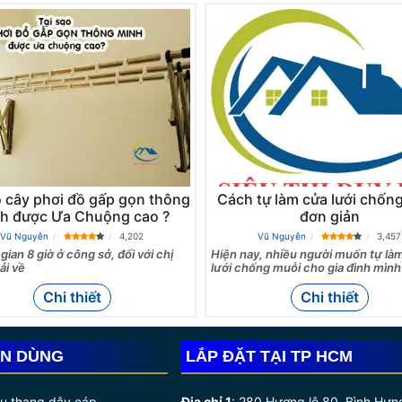
o cây phơi đồ gấp gọn thông
Cách tự làm cửa lưới chốn
h được Ưa Chuộng cao ?
đơn giản
Vũ Nguyễn
4,202
Vũ Nguyễn
3,457
 gian 8 giờ ở công sở, đối với chị
Hiện nay, nhiều người muốn tự là
ải về
lưới chống muỗi cho gia đình mình
Chi thiết
Chi thiết
IN DÙNG
LẮP ĐẶT TẠI TP HCM
ầu thang dây cáp
Địa chỉ 1
:
280 Hương lộ 80, Bình Hưn