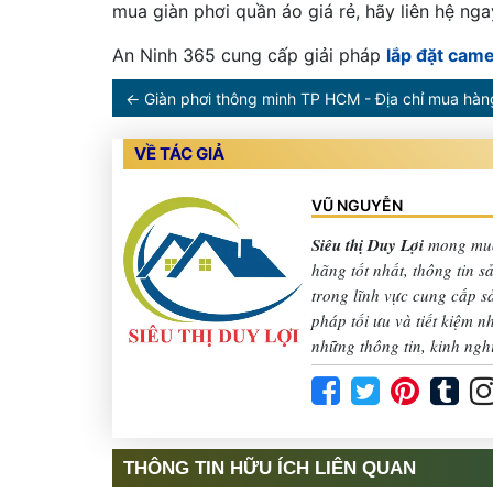
mua giàn phơi quần áo giá rẻ, hãy liên hệ nga
An Ninh 365 cung cấp giải pháp
lắp đặt cam
←
Giàn phơi thông minh TP HCM - Địa chỉ mua hàng
VỀ TÁC GIẢ
VŨ NGUYỄN
Siêu thị Duy Lợi
mong muố
hãng tốt nhất, thông tin 
trong lĩnh vực cung cấp 
pháp tối ưu và tiết kiệm 
những thông tin, kinh ngh
THÔNG TIN HỮU ÍCH LIÊN QUAN