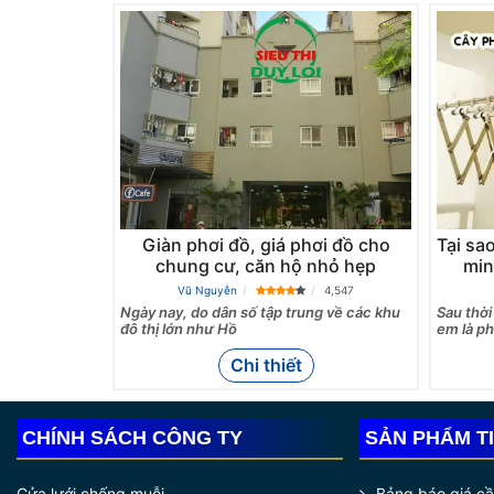
Giàn phơi đồ, giá phơi đồ cho
Tại sa
chung cư, căn hộ nhỏ hẹp
min
Vũ Nguyễn
4,547
Ngày nay, do dân số tập trung về các khu
Sau thời
đô thị lớn như Hồ
em là ph
Chi thiết
CHÍNH SÁCH CÔNG TY
SẢN PHẨM T
Cửa lưới chống muỗi
Bảng báo giá c