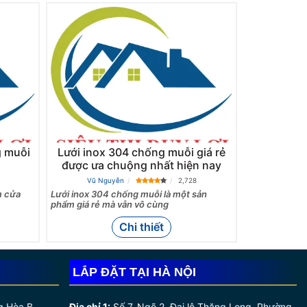
g muỗi
Lưới inox 304 chống muỗi giá rẻ
được ưa chuộng nhất hiện nay
Vũ Nguyễn
2,728
m cửa
Lưới inox 304 chống muỗi là một sản
phẩm giá rẻ mà vẫn vô cùng
Chi thiết
LẮP ĐẶT TẠI HÀ NỘI
g Hòa B,
Địa chỉ 1:
Số 7, Ngõ 2, Đại lộ Thăng Long, Phường