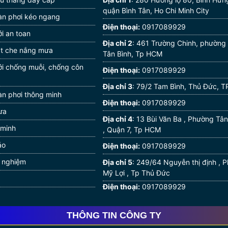
quận Bình Tân, Ho Chi Minh City
àn phơi kéo ngang
Điện thoại:
0917089929
i an toan
Địa chỉ 2
: 461 Trường Chinh, phường
ạt che nắng mưa
Tân Bình, Tp HCM
ới chống muỗi, chống côn
Điện thoại:
0917089929
Địa chỉ 3
: 79/2 Tam Bình, Thủ Đức, 
àn phơi thông minh
Điện thoại:
0917089929
ưa
Địa chỉ 4
: 13 Bùi Văn Ba , Phường T
 minh
, Quận 7, Tp HCM
áo
Điện thoại:
0917089929
h nghiệm
Địa chỉ 5
: 249/64 Nguyễn thị định ,
Mỹ Lợi , Tp Thủ Đức
Điện thoại:
0917089929
THÔNG TIN CÔNG TY