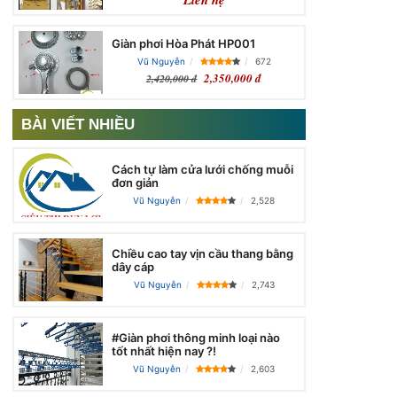
Giàn phơi Hòa Phát HP001
Vũ Nguyễn
672
2,350,000 đ
2,420,000 đ
BÀI VIẾT NHIỀU
Cách tự làm cửa lưới chống muỗi
đơn giản
Vũ Nguyễn
2,528
Chiều cao tay vịn cầu thang bằng
dây cáp
Vũ Nguyễn
2,743
#Giàn phơi thông minh loại nào
tốt nhất hiện nay ?!
Vũ Nguyễn
2,603