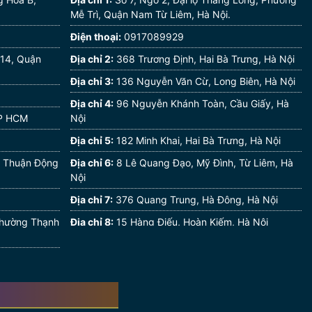
Mễ Trì, Quận Nam Từ Liêm, Hà Nội.
Điện thoại:
0917089929
 14, Quận
Địa chỉ 2:
368 Trương Định, Hai Bà Trưng, Hà Nội
Địa chỉ 3:
136 Nguyễn Văn Cừ, Long Biên, Hà Nội
Địa chỉ 4:
96 Nguyễn Khánh Toàn, Cầu Giấy, Hà
TP HCM
Nội
Địa chỉ 5:
182 Minh Khai, Hai Bà Trưng, Hà Nội
ân Thuận Động
Địa chỉ 6:
8 Lê Quang Đạo, Mỹ Đình, Từ Liêm, Hà
Nội
Địa chỉ 7:
376 Quang Trung, Hà Đông, Hà Nội
 Phường Thạnh
Địa chỉ 8:
15 Hàng Điếu, Hoàn Kiếm, Hà Nội
Địa chỉ 9:
256 Thái Thịnh, Đống Đa, Hà Nội
Địa chỉ 10:
92 Nguyễn Trãi, Thanh Xuân, Hà Nội
Địa chỉ 11:
85 Nguyễn Bình Khiêm, Ngô Quyền,
Hải Phòng