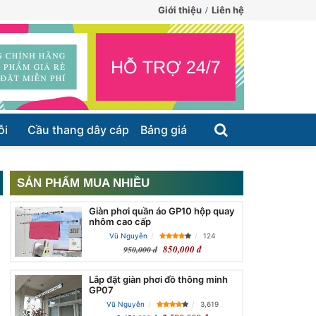
Giới thiệu
Liên hệ
ỗi
Cầu thang dây cáp
Bảng giá
SẢN PHẨM MUA NHIỀU
Giàn phơi quần áo GP10 hộp quay
nhôm cao cấp
Vũ Nguyễn
124
850,000 đ
950,000 đ
Lắp đặt giàn phơi đồ thông minh
GP07
Vũ Nguyễn
3,619