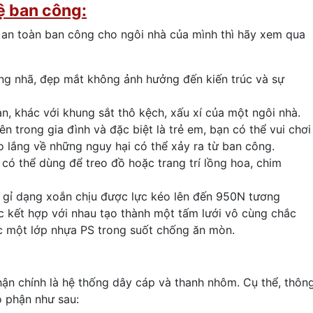
ệ ban công:
i an toàn ban công cho ngôi nhà của mình thì hãy xem qua
ng nhã, đẹp mắt không ảnh hưởng đến kiến ​​trúc và sự
àn, khác với khung sắt thô kệch, xấu xí của một ngôi nhà.
ên trong gia đình và đặc biệt là trẻ em, bạn có thể vui chơi
o lắng về những nguy hại có thể xảy ra từ ban công.
n có thể dùng để treo đồ hoặc trang trí lồng hoa, chim
 gỉ dạng xoắn chịu được lực kéo lên đến 950N tương
ợc kết hợp với nhau tạo thành một tấm lưới vô cùng chắc
c một lớp nhựa PS trong suốt chống ăn mòn.
ận chính là hệ thống dây cáp và thanh nhôm. Cụ thể, thôn
bộ phận như sau: