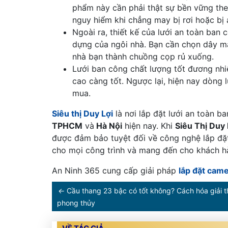
phẩm này cần phải thật sự bền vững the
nguy hiểm khi chẳng may bị rơi hoặc bị 
Ngoài ra, thiết kế của lưới an toàn ban
dựng của ngôi nhà. Bạn cần chọn dây m
nhà bạn thành chuồng cọp rủ xuống.
Lưới ban công chất lượng tốt đương nhi
cao càng tốt. Ngược lại, hiện nay dòng l
mua.
Siêu thị Duy Lợi
là nơi lắp đặt lưới an toàn ba
TPHCM
và
Hà Nội
hiện nay. Khi
Siêu Thị Duy 
được đảm bảo tuyệt đối về công nghệ lắp đặt 
cho mọi công trình và mang đến cho khách hàn
An Ninh 365 cung cấp giải pháp
lắp đặt cam
←
Cầu thang 23 bậc có tốt không? Cách hóa giải 
phong thủy