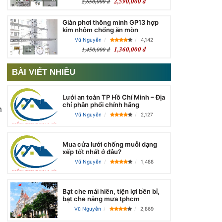
2,590,000 đ
2,650,000 đ
Giàn phơi thông minh GP13 hợp
kim nhôm chống ăn mòn
Vũ Nguyễn
4,142
1,360,000 đ
1,450,000 đ
BÀI VIẾT NHIỀU
Lưới an toàn TP Hồ Chí Minh – Địa
chỉ phân phối chính hãng
m
Vũ Nguyễn
2,127
Mua cửa lưới chống muỗi dạng
xếp tốt nhất ở đâu?
Vũ Nguyễn
1,488
Bạt che mái hiên, tiện lợi bền bỉ,
bạt che nắng mưa tphcm
Vũ Nguyễn
2,869