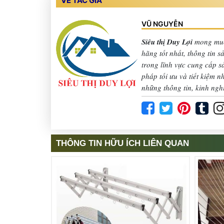
VỀ TÁC GIẢ
VŨ NGUYỄN
Siêu thị Duy Lợi
mong muố
hãng tốt nhất, thông tin 
trong lĩnh vực cung cấp 
pháp tối ưu và tiết kiệm 
những thông tin, kinh ngh
THÔNG TIN HỮU ÍCH LIÊN QUAN