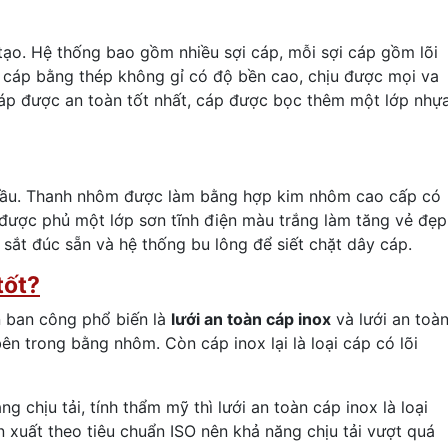
tạo. Hệ thống bao gồm nhiều sợi cáp, mỗi sợi cáp gồm lõi
i cáp bằng thép không gỉ có độ bền cao, chịu được mọi va
cáp được an toàn tốt nhất, cáp được bọc thêm một lớp nhự
đầu. Thanh nhôm được làm bằng hợp kim nhôm cao cấp có
 được phủ một lớp sơn tĩnh điện màu trắng làm tăng vẻ đẹp
 sắt đúc sẵn và hệ thống bu lông để siết chặt dây cáp.
tốt?
àn ban công phổ biến là
lưới an toàn cáp inox
và lưới an toà
ên trong bằng nhôm. Còn cáp inox lại là loại cáp có lõi
 chịu tải, tính thẩm mỹ thì lưới an toàn cáp inox là loại
ản xuất theo tiêu chuẩn ISO nên khả năng chịu tải vượt quá