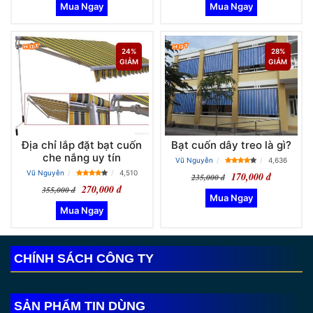
24%
28%
GIẢM
GIẢM
Địa chỉ lắp đặt bạt cuốn
Bạt cuốn dây treo là gì?
che nắng uy tín
Vũ Nguyễn
4,636
Vũ Nguyễn
4,510
170,000 đ
235,000 đ
270,000 đ
355,000 đ
CHÍNH SÁCH CÔNG TY
SẢN PHẨM TIN DÙNG