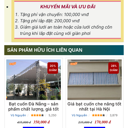
KHUYẾN MÃI VÀ ƯU ĐÃI
Tặng phí vận chuyển: 100,000 vnđ
Tặng phí lắp đặt: 200,000 vnđ
Giảm giá lưới an toàn hoặc cửa lưới chống côn
trùng khi lắp đặt cùng với giàn phơi
SẢN PHẨM HỮU ÍCH LIÊN QUAN
20%
28%
GIẢM
GIẢM
Bạt cuốn Đà Nẵng – sản
Giá bạt cuốn che nắng tốt
phẩm chất lượng, giá tốt
nhất tại Hà Nội
Vũ Nguyễn
5,250
Vũ Nguyễn
3,879
350,000 đ
170,000 đ
435,000 đ
235,000 đ