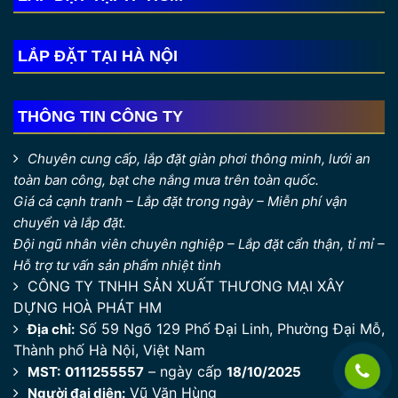
LẮP ĐẶT TẠI HÀ NỘI
THÔNG TIN CÔNG TY
Chuyên cung cấp, lắp đặt giàn phơi thông minh, lưới an
toàn ban công, bạt che nắng mưa trên toàn quốc.
Giá cả cạnh tranh – Lắp đặt trong ngày – Miễn phí vận
chuyển và lắp đặt.
Đội ngũ nhân viên chuyên nghiệp – Lắp đặt cẩn thận, tỉ mỉ –
Hỗ trợ tư vấn sản phẩm nhiệt tình
CÔNG TY TNHH SẢN XUẤT THƯƠNG MẠI XÂY
DỰNG HOÀ PHÁT HM
Số 59 Ngõ 129 Phố Đại Linh, Phường Đại Mỗ,
Địa chỉ:
Thành phố Hà Nội, Việt Nam
– ngày cấp
MST:
0111255557
18/10/2025
Vũ Văn Hùng
Người đại diện: