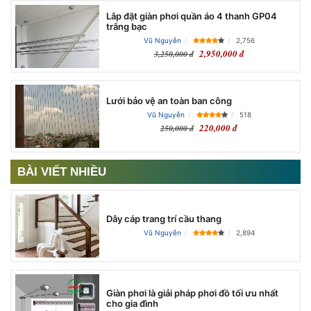
Lắp đặt giàn phơi quần áo 4 thanh GP04
trắng bạc
Vũ Nguyễn
2,756
2,950,000 đ
3,250,000 đ
Lưới bảo vệ an toàn ban công
Vũ Nguyễn
518
220,000 đ
250,000 đ
BÀI VIẾT NHIỀU
Dây cáp trang trí cầu thang
Vũ Nguyễn
2,894
Giàn phơi là giải pháp phơi đồ tối ưu nhất
cho gia đình