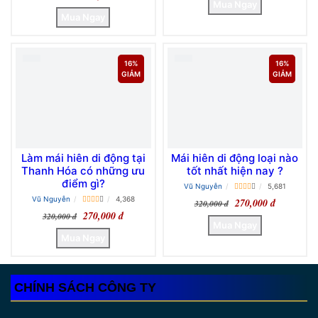
270,000 đ
320,000 đ
16%
16%
GIẢM
GIẢM
Làm mái hiên di động tại
Mái hiên di động loại nào
Thanh Hóa có những ưu
tốt nhất hiện nay ?
điểm gì?
Vũ Nguyễn
5,681
Vũ Nguyễn
4,368
270,000 đ
320,000 đ
270,000 đ
320,000 đ
CHÍNH SÁCH CÔNG TY