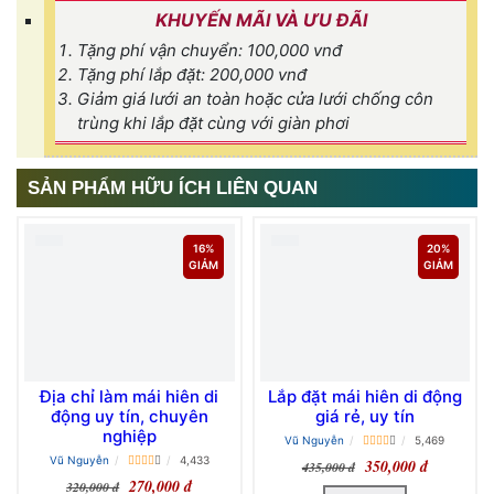
KHUYẾN MÃI VÀ ƯU ĐÃI
Tặng phí vận chuyển: 100,000 vnđ
Tặng phí lắp đặt: 200,000 vnđ
Giảm giá lưới an toàn hoặc cửa lưới chống côn
trùng khi lắp đặt cùng với giàn phơi
SẢN PHẨM HỮU ÍCH LIÊN QUAN
16%
20%
GIẢM
GIẢM
Địa chỉ làm mái hiên di
Lắp đặt mái hiên di động
động uy tín, chuyên
giá rẻ, uy tín
nghiệp
Vũ Nguyễn
5,469
Vũ Nguyễn
4,433
350,000 đ
435,000 đ