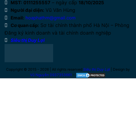
– ngày cấp
MST:
0111255557
18/10/2025
Vũ Văn Hùng
Người đại diện:
Email:
hoaphathm@gmail.com
Sơ tài chính thành phố Hà Nội – Phòng
Cơ quan cấp:
Đăng ký kinh doanh và tài chính doanh nghiệp
Siêu thị Duy Lợi
Copyright © 2015 - 2026 | All rights reserved
Siêu thị Duy Lợi
| Design by
Vũ Nguyễn 0937353661
-