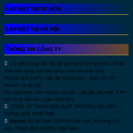
LẮP ĐẶT TẠI TP HCM
LẮP ĐẶT TẠI HÀ NỘI
THÔNG TIN CÔNG TY
Chuyên cung cấp, lắp đặt giàn phơi thông minh, lưới an
toàn ban công, bạt che nắng mưa trên toàn quốc.
Giá cả cạnh tranh – Lắp đặt trong ngày – Miễn phí vận
chuyển và lắp đặt.
Đội ngũ nhân viên chuyên nghiệp – Lắp đặt cẩn thận, tỉ mỉ –
Hỗ trợ tư vấn sản phẩm nhiệt tình
CÔNG TY TNHH SẢN XUẤT THƯƠNG MẠI XÂY
DỰNG HOÀ PHÁT HM
Số 59 Ngõ 129 Phố Đại Linh, Phường Đại
Địa chỉ:
Mỗ, Thành phố Hà Nội, Việt Nam