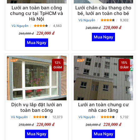
Lưới an toàn ban công
Lưới chắn cầu thang cho
chung cư tại TpHCM và
bé, lưới an toàn cho bé
Hà Nội
Vũ Nguyễn
9,302
Vũ Nguyễn
4,563
220,000 đ
240,000 đ
220,000 đ
260,000 đ
12%
15%
GIẢM
GIẢM
Dịch vụ lắp đặt lưới an
Lưới an toàn chung cư
toàn ban công
nhà cao tầng
Vũ Nguyễn
12,073
Vũ Nguyễn
5,732
220,000 đ
220,000 đ
250,000 đ
260,000 đ