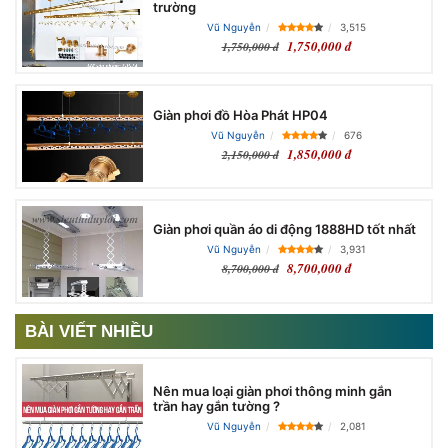
trường
Vũ Nguyễn
3,515
1,750,000 đ
1,750,000 đ
Giàn phơi đồ Hòa Phát HP04
Vũ Nguyễn
676
1,850,000 đ
2,150,000 đ
Giàn phơi quần áo di động 1888HD tốt nhất
Vũ Nguyễn
3,931
8,700,000 đ
8,700,000 đ
BÀI VIẾT NHIỀU
Nên mua loại giàn phơi thông minh gắn
trần hay gắn tường ?
Vũ Nguyễn
2,081