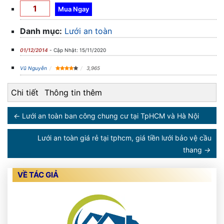
Danh mục:
Lưới an toàn
01/12/2014
- Cập Nhật: 15/11/2020
Vũ Nguyễn
3,965
Chi tiết
Thông tin thêm
←
Lưới an toàn ban công chung cư tại TpHCM và Hà Nội
Lưới an toàn giá rẻ tại tphcm, giá tiền lưới bảo vệ cầu
thang
→
VỀ TÁC GIẢ