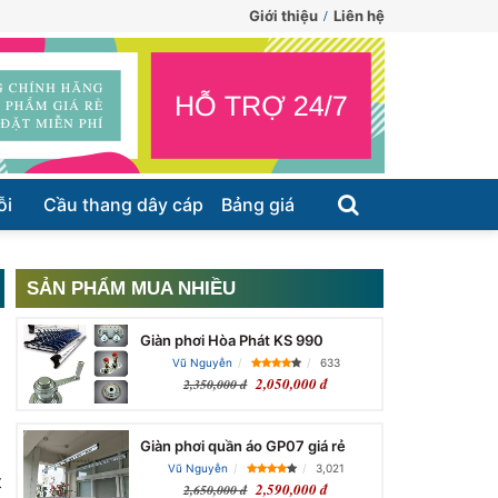
Giới thiệu
Liên hệ
ỗi
Cầu thang dây cáp
Bảng giá
SẢN PHẨM MUA NHIỀU
Giàn phơi Hòa Phát KS 990
Vũ Nguyễn
633
2,050,000 đ
2,350,000 đ
Giàn phơi quần áo GP07 giá rẻ
Vũ Nguyễn
3,021
t
2,590,000 đ
2,650,000 đ