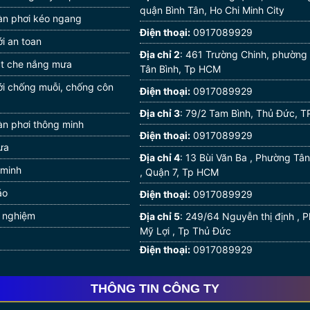
quận Bình Tân, Ho Chi Minh City
àn phơi kéo ngang
Điện thoại:
0917089929
i an toan
Địa chỉ 2
: 461 Trường Chinh, phường
ạt che nắng mưa
Tân Bình, Tp HCM
ới chống muỗi, chống côn
Điện thoại:
0917089929
Địa chỉ 3
: 79/2 Tam Bình, Thủ Đức, 
àn phơi thông minh
Điện thoại:
0917089929
ưa
Địa chỉ 4
: 13 Bùi Văn Ba , Phường T
 minh
, Quận 7, Tp HCM
áo
Điện thoại:
0917089929
h nghiệm
Địa chỉ 5
: 249/64 Nguyễn thị định ,
Mỹ Lợi , Tp Thủ Đức
Điện thoại:
0917089929
THÔNG TIN CÔNG TY