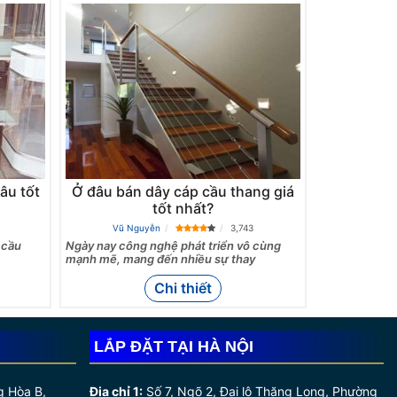
âu tốt
Ở đâu bán dây cáp cầu thang giá
tốt nhất?
Vũ Nguyễn
3,743
 cầu
Ngày nay công nghệ phát triển vô cùng
g
mạnh mẽ, mang đến nhiều sự thay
Chi thiết
LẮP ĐẶT TẠI HÀ NỘI
g Hòa B,
Địa chỉ 1:
Số 7, Ngõ 2, Đại lộ Thăng Long, Phường