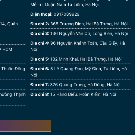
Mễ Trì, Quận Nam Từ Liêm, Hà Nội.
Điện thoại:
0917089929
 14, Quận
Địa chỉ 2:
368 Trương Định, Hai Bà Trưng, Hà Nội
Địa chỉ 3:
136 Nguyễn Văn Cừ, Long Biên, Hà Nội
Địa chỉ 4:
96 Nguyễn Khánh Toàn, Cầu Giấy, Hà
TP HCM
Nội
Địa chỉ 5:
182 Minh Khai, Hai Bà Trưng, Hà Nội
ân Thuận Động
Địa chỉ 6:
8 Lê Quang Đạo, Mỹ Đình, Từ Liêm, Hà
Nội
Địa chỉ 7:
376 Quang Trung, Hà Đông, Hà Nội
 Phường Thạnh
Địa chỉ 8:
15 Hàng Điếu, Hoàn Kiếm, Hà Nội
Địa chỉ 9:
256 Thái Thịnh, Đống Đa, Hà Nội
Địa chỉ 10:
92 Nguyễn Trãi, Thanh Xuân, Hà Nội
Địa chỉ 11:
85 Nguyễn Bình Khiêm, Ngô Quyền,
Hải Phòng