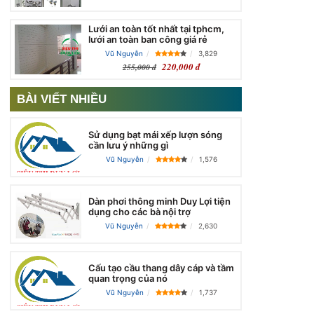
Lưới an toàn tốt nhất tại tphcm,
lưới an toàn ban công giá rẻ
Vũ Nguyễn
3,829
220,000 đ
255,000 đ
BÀI VIẾT NHIỀU
Sử dụng bạt mái xếp lượn sóng
cần lưu ý những gì
Vũ Nguyễn
1,576
Dàn phơi thông minh Duy Lợi tiện
dụng cho các bà nội trợ
Vũ Nguyễn
2,630
Cấu tạo cầu thang dây cáp và tầm
quan trọng của nó
Vũ Nguyễn
1,737