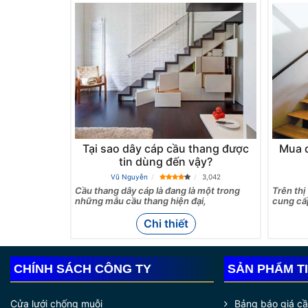
Tại sao dây cáp cầu thang được
Mua d
tin dùng đến vậy?
Vũ Nguyễn
3,042
Cầu thang dây cáp là đang là một trong
Trên thị
những mẫu cầu thang hiện đại,
cung cấp
Chi thiết
CHÍNH SÁCH CÔNG TY
SẢN PHẨM T
Cửa lưới chống muỗi
Bảng báo giá c