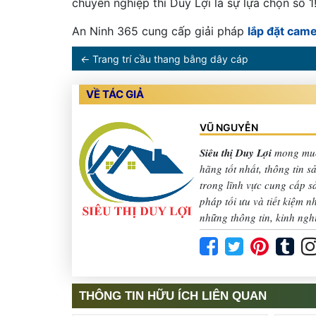
chuyên nghiệp thì Duy Lợi là sự lựa chọn số 1
An Ninh 365 cung cấp giải pháp
lắp đặt cam
←
Trang trí cầu thang bằng dây cáp
VỀ TÁC GIẢ
VŨ NGUYỄN
Siêu thị Duy Lợi
mong muố
hãng tốt nhất, thông tin 
trong lĩnh vực cung cấp 
pháp tối ưu và tiết kiệm 
những thông tin, kinh ngh
THÔNG TIN HỮU ÍCH LIÊN QUAN