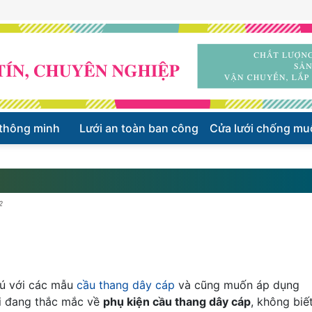
 thông minh
Lưới an toàn ban công
Cửa lưới chống mu
2
hú với các mẫu
cầu thang dây cáp
và cũng muốn áp dụng
ại đang thắc mắc về
phụ kiện cầu thang dây cáp
, không biế