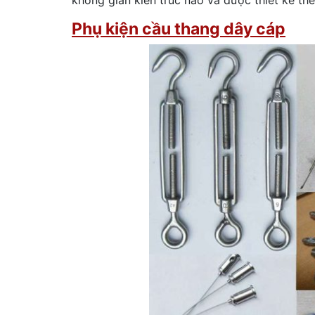
không gian kiến trúc nào và được thiết kế th
Phụ kiện cầu thang dây cáp