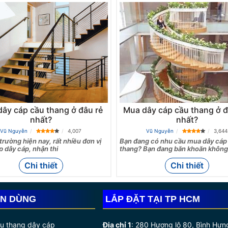
ây cáp cầu thang ở đâu rẻ
Mua dây cáp cầu thang ở đ
nhất?
nhất?
Vũ Nguyễn
4,007
Vũ Nguyễn
3,644
 trường hiện nay, rất nhiều đơn vị
Bạn đang có nhu cầu mua dây cáp
 dây cáp, nhận thi
thang? Bạn đang băn khoăn khôn
Chi thiết
Chi thiết
IN DÙNG
LẮP ĐẶT TẠI TP HCM
ầu thang dây cáp
Địa chỉ 1
:
280 Hương lộ 80, Bình Hưn